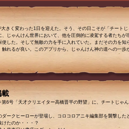
史が大きく変わった1日を迎えた。そう、その日こそが「チート
に、じゃんけん世界において、他を圧倒的に凌駕する者たちが
駆使した。そして無敵の力を手に入れていた。まだその力を知
、触れるが良い。このアプリから、じゃんけん神の道への一歩
掲載
ニキ第6号「天才クリエイター高橋晋平の野望」に、チートじゃ
のダークヒーローが登場し、コロコロアニキ編集部を襲撃したと
抜けたのか・・・？