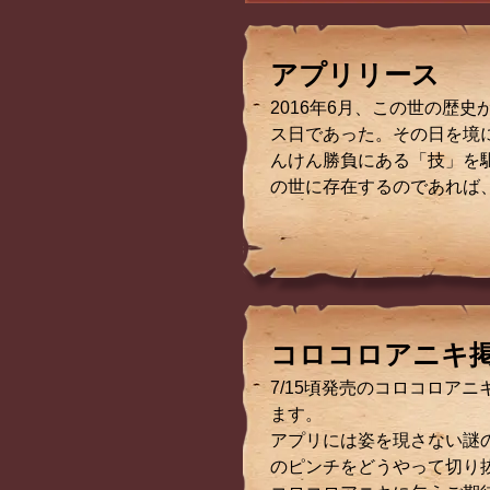
アプリリース
2016年6月、この世の歴
ス日であった。その日を境
んけん勝負にある「技」を
の世に存在するのであれば
コロコロアニキ
7/15頃発売のコロコロア
ます。
アプリには姿を現さない謎
のピンチをどうやって切り