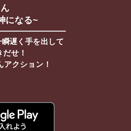
けん
神になる~
一瞬遅く手を出して
きだせ！
んアクション！