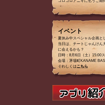
コロコロアニキに乞うご期
イベント
夏休み中スペシャル企画と
当日は、チートじゃんけん
に会えるかも？
日時：8月6日（土）15:00
会場：茅場町KANAME BAS
くわしくは
こちら